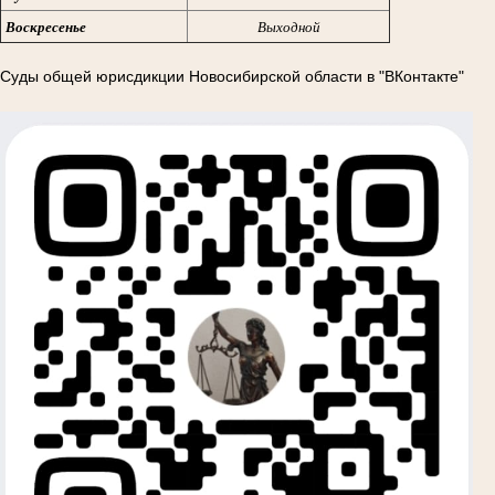
Воскресенье
Выходной
Суды общей юрисдикции Новосибирской области в "ВКонтакте"