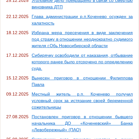
25.12.2025
Уголовное дело прекращено в связи со смертью
виновника ДТП
22.12.2025
Глава администрации р.п.Коченево осужден за
халатность
18.12.2025
Избрана мера пресечения в виде заключения
под стражу в отношении неоднократно судимого
жителя г.Обь Новосибирской области
17.12.2025
Сибирячку освободили от наказания, отбывание
которого ранее было отсрочено по определению
суда.
15.12.2025
Вынесен приговор в отношении Филиппова
Павла
09.12.2025
Местный житель р.п. Коченево получил
условный срок за истязание своей беременной
сожительницы
27.08.2025
Постановлен приговор в отношении бывшего
начальника ДО «Коченевский» Банка
«Левобережный» (ПАО)